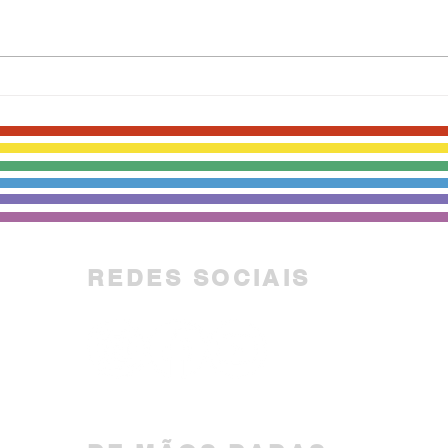
ABRAFH participa da 7ª
Pres
Caminhada Nacional pelo
rec
Fim da Violência Contra
ABR
Mulheres e Meninas
movi
REDES SOCIAIS