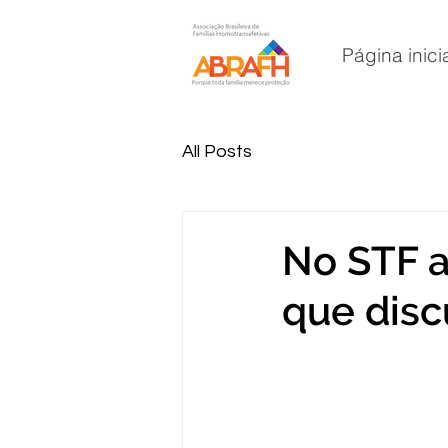
Página inici
All Posts
No STF a
que discu