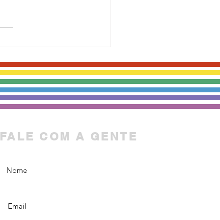
idente da OAB Nacional
ebe membros da
AFH e demais
mentos sociais LGBTI+
FALE COM A GENTE
Nome
Email