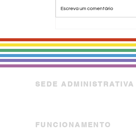
Escreva um comentário
ABRAFH e Aliança Nacional
LGBTI+ celebram e
agradecem ao STF por
vitória em defesa de
homens GBTI+ em relações
homoafetivas contra a
violência doméstica
SEDE ADMINISTRATIVA
Avenida Marechal Floriano
Peixoto, 366, Curitiba - PR
FUNCIONAMENTO