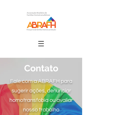
Contato
Fale com a ABRAFH para
sugerir ações, denunciar
homotransfobia ou avaliar
nosso trabalho