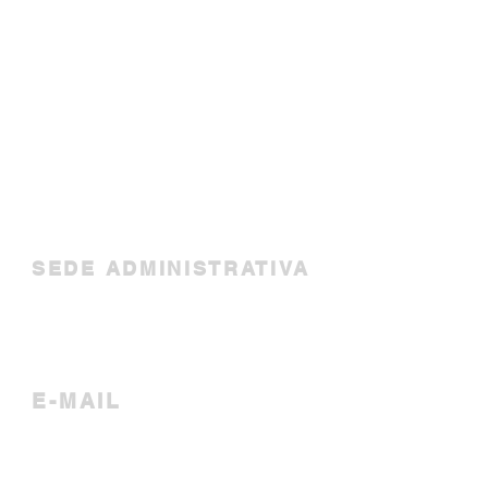
SEDE ADMINISTRATIVA
Avenida Marechal Floriano
Peixoto, 366, Curitiba - PR
E-MAIL
inscricao.abrafh@gmail.com