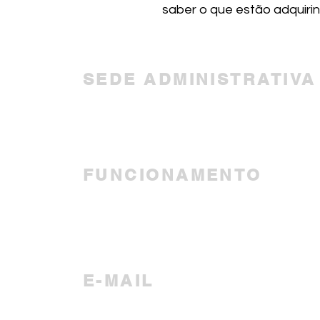
saber o que estão adquiri
SEDE ADMINISTRATIVA
Avenida Marechal Floriano
Peixoto, 366, Curitiba - PR
FUNCIONAMENTO
Segunda a Sexta-feira
10h00 - 17h00
E-MAIL
inscricao.abrafh@gmail.com