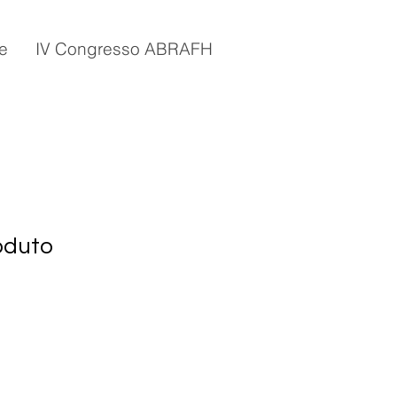
e
IV Congresso ABRAFH
oduto
1