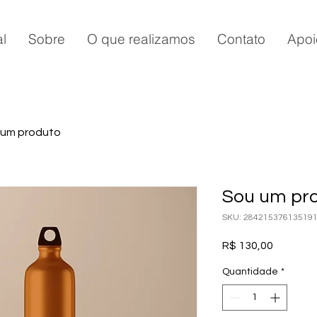
al
Sobre
O que realizamos
Contato
Apoi
 um produto
Sou um pr
SKU: 28421537613519
Preço
R$ 130,00
Quantidade
*