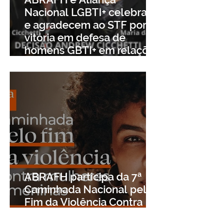
Nacional LGBTI+ celebram
e agradecem ao STF por
vitória em defesa de
homens GBTI+ em relações
homoafetivas contra a
violência doméstica
ABRAFH participa da 7ª
Caminhada Nacional pelo
Fim da Violência Contra
Mulheres e Meninas